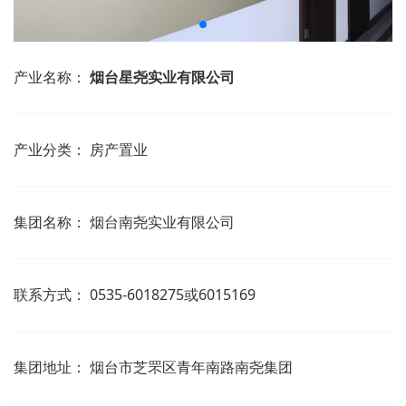
产业名称：
烟台星尧实业有限公司
产业分类：
房产置业
集团名称：
烟台南尧实业有限公司
联系方式：
0535-6018275或6015169
集团地址：
烟台市芝罘区青年南路南尧集团