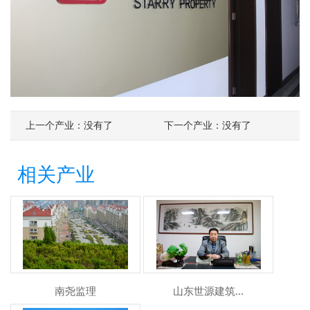
上一个产业：没有了
下一个产业：没有了
相关产业
南尧监理
山东世源建筑...